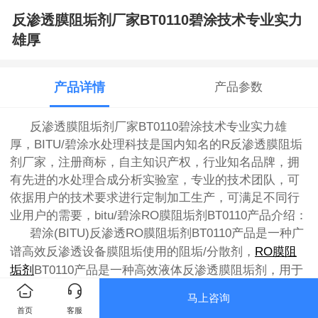
反渗透膜阻垢剂厂家BT0110碧涂技术专业实力
雄厚
产品详情
产品参数
反渗透膜阻垢剂厂家BT0110碧涂技术专业实力雄
厚
，BITU/碧涂水处理科技是国内知名的R反渗透膜阻垢
剂厂家，注册商标，自主知识产权，行业知名品牌，拥
有先进的水处理合成分析实验室，专业的技术团队，可
依据用户的技术要求进行定制加工生产，可满足不同行
业用户的需要，bitu/碧涂RO膜阻垢剂BT0110产品介绍：
碧涂(BITU)反渗透RO膜阻垢剂BT0110产品是一种广
谱高效反渗透设备膜阻垢使用的阻垢/分散剂，
RO膜阻
垢剂
BT0110产品是一种高效液体反渗透膜阻垢剂，用于
控制膜分离系统中的结垢沉积物，有效控制碳酸钙、硅
马上咨询
酸钙和硫酸钙垢，其阻垢效能高且不与残留有机凝聚剂
首页
客服